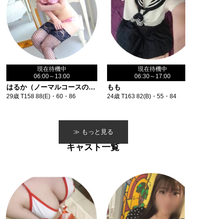
現在待機中
現在待機中
06:00～13:00
06:30～17:00
はるか（ノーマルコースのみ）
もも
29歳 T158 88(E)・60・86
24歳 T163 82(B)・55・84
≫ もっと見る
キャスト一覧