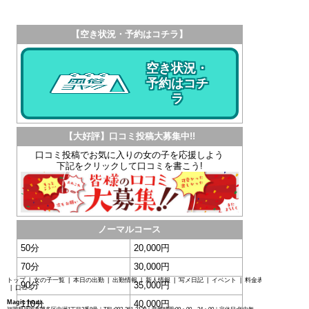
【空き状況・予約はコチラ】
空き状況・
予約はコチ
ラ
【大好評】口コミ投稿大募集中!!
口コミ投稿でお気に入りの女の子を応援しよう
下記をクリックして口コミを書こう!
ノーマルコース
50分
20,000円
70分
30,000円
トップ
|
女の子一覧
|
本日の出勤
|
出勤情報
|
新人情報
|
写メ日記
|
イベント
|
料金表
90分
35,000円
|
口コミ
Magic hour
110分
40,000円