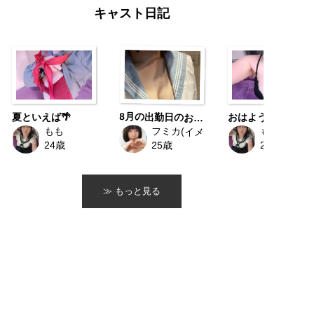
キャスト日記
夏といえば🌴
8月の出勤日のお知らせです‼️
フミカ(イメージ対応)
もも
もも
25歳
24歳
24歳
≫ もっと見る