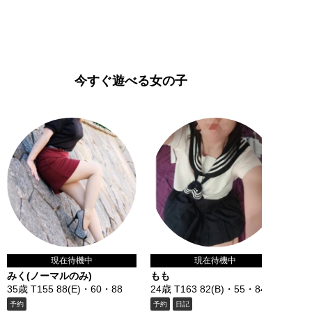
今すぐ遊べる女の子
現在待機中
現在待機中
みく(ノーマルのみ)
もも
35歳 T155 88(E)・60・88
24歳 T163 82(B)・55・84
予約
予約
日記