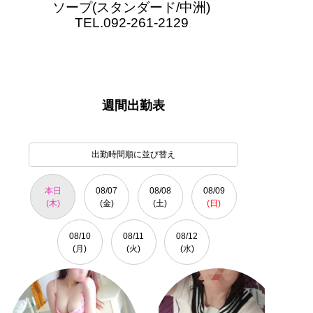
ソープ(スタンダード/中洲)
TEL.092-261-2129
週間出勤表
出勤時間順に並び替え
本日
08/07
08/08
08/09
(木)
(金)
(土)
(日)
08/10
08/11
08/12
(月)
(火)
(水)